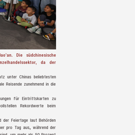
ao’an. Die südchinesische
zelhandelssektor, da der
atz unter Chinas beliebtesten
nale Reisende zunehmend in die
ungen für Eintrittskarten zu
llstellen Rekordwerte beim
 der Feiertage laut Behörden
her pro Tag aus, während der
 sind, um mehr als 50 Prozent