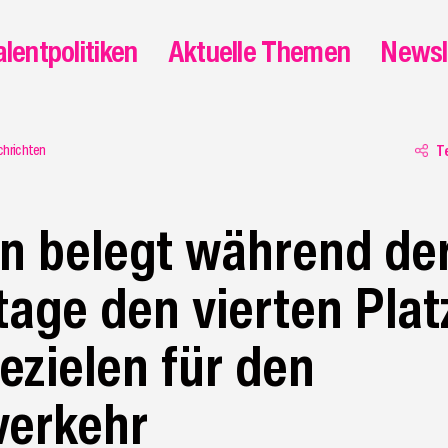
alentpolitiken
Aktuelle Themen
Newsl
chrichten
T
n belegt während de
tage den vierten Plat
ezielen für den
verkehr