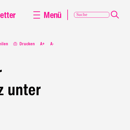
etter
Menü
eilen
Drucken
A+
A-
r
z unter