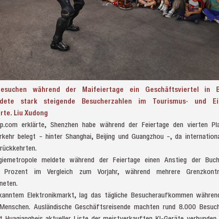
esuchen während der Maifeiertage ein Geschäftsviertel in B
ldete stark steigende Besucherzahlen im Tourismus- und Ein
erte. Liu Xudong
ip.com erklärte, Shenzhen habe während der Feiertage den vierten Pl
erkehr belegt – hinter Shanghai, Beijing und Guangzhou –, da internatio
rückkehrten.
giemetropole meldete während der Feiertage einen Anstieg der Buch
 Prozent im Vergleich zum Vorjahr, während mehrere Grenzkontro
neten.
ekanntem Elektronikmarkt, lag das tägliche Besucheraufkommen während
0 Menschen. Ausländische Geschäftsreisende machten rund 8.000 Besuc
t Huaqiangbeis aktueller Liste der meistverkauften KI-Geräte verbunden