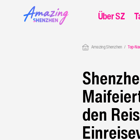
Über SZ
T
Amazing Shenzhen
Top-Na
Shenzhe
Maifeier
den Reis
Einreise