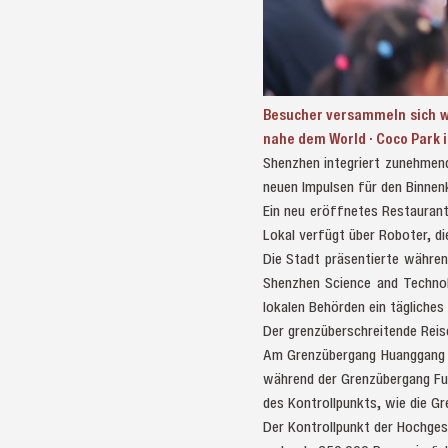
Besucher versammeln sich w
nahe dem World · Coco Park 
Shenzhen integriert zunehmend
neuen Impulsen für den Binne
Ein neu eröffnetes Restauran
Lokal verfügt über Roboter, d
Die Stadt präsentierte währe
Shenzhen Science and Technol
lokalen Behörden ein tägliches
Der grenzüberschreitende Reis
Am Grenzübergang Huanggang e
während der Grenzübergang Fut
des Kontrollpunkts, wie die G
Der Kontrollpunkt der Hochge