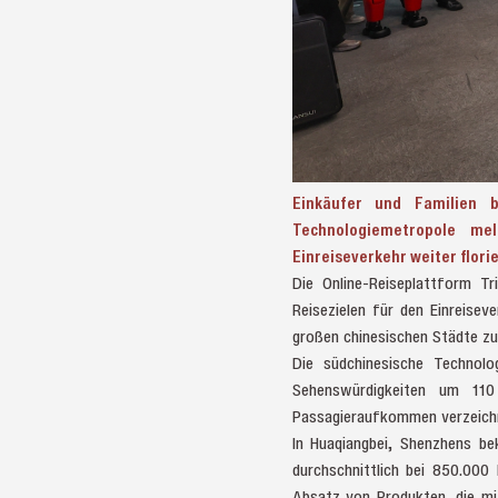
Einkäufer und Familien b
Technologiemetropole me
Einreiseverkehr weiter flori
Die Online-Reiseplattform Tr
Reisezielen für den Einreisev
großen chinesischen Städte zu
Die südchinesische Technolo
Sehenswürdigkeiten um 110
Passagieraufkommen verzeich
In Huaqiangbei, Shenzhens b
durchschnittlich bei 850.00
Absatz von Produkten, die mi