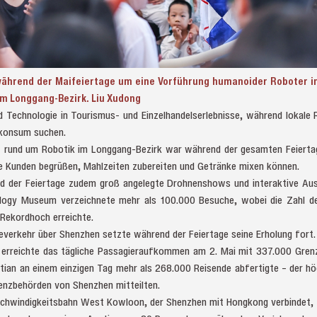
ährend der Maifeiertage um eine Vorführung humanoider Roboter i
im Longgang-Bezirk. Liu Xudong
 Technologie in Tourismus- und Einzelhandelserlebnisse, während lokale 
nkonsum suchen.
t rund um Robotik im Longgang-Bezirk war während der gesamten Feiertag
ie Kunden begrüßen, Mahlzeiten zubereiten und Getränke mixen können.
nd der Feiertage zudem groß angelegte Drohnenshows und interaktive Au
ogy Museum verzeichnete mehr als 100.000 Besuche, wobei die Zahl de
 Rekordhoch erreichte.
everkehr über Shenzhen setzte während der Feiertage seine Erholung fort.
rreichte das tägliche Passagieraufkommen am 2. Mai mit 337.000 Grenz
ian an einem einzigen Tag mehr als 268.000 Reisende abfertigte – der h
renzbehörden von Shenzhen mitteilten.
schwindigkeitsbahn West Kowloon, der Shenzhen mit Hongkong verbindet, f