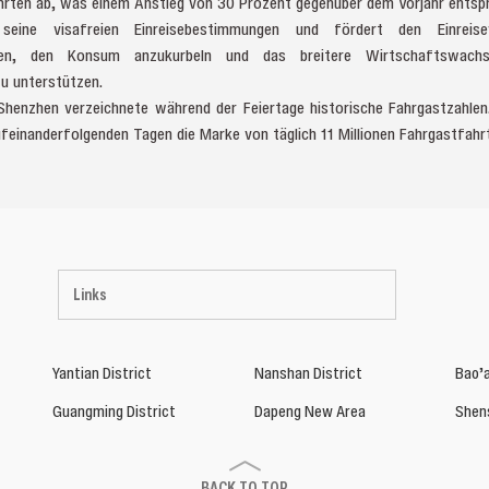
rten ab, was einem Anstieg von 30 Prozent gegenüber dem Vorjahr entspr
seine visafreien Einreisebestimmungen und fördert den Einreise
chen, den Konsum anzukurbeln und das breitere Wirtschaftswachs
zu unterstützen.
enzhen verzeichnete während der Feiertage historische Fahrgastzahlen
ufeinanderfolgenden Tagen die Marke von täglich 11 Millionen Fahrgastfahr
Links
Yantian District
Nanshan District
Bao’a
Guangming District
Dapeng New Area
Shen
BACK TO TOP