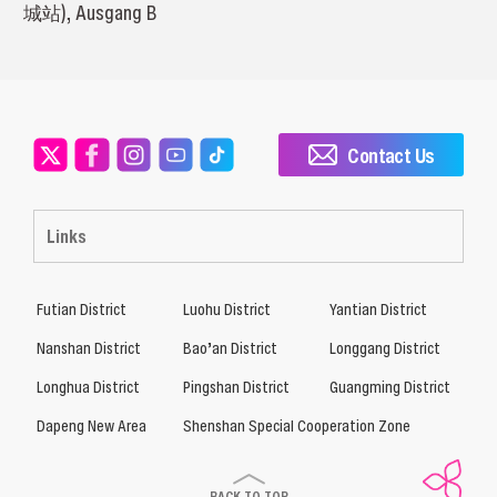
城站), Ausgang B
Contact Us
Links
Futian District
Luohu District
Yantian District
Nanshan District
Bao’an District
Longgang District
Longhua District
Pingshan District
Guangming District
Dapeng New Area
Shenshan Special Cooperation Zone
BACK TO TOP