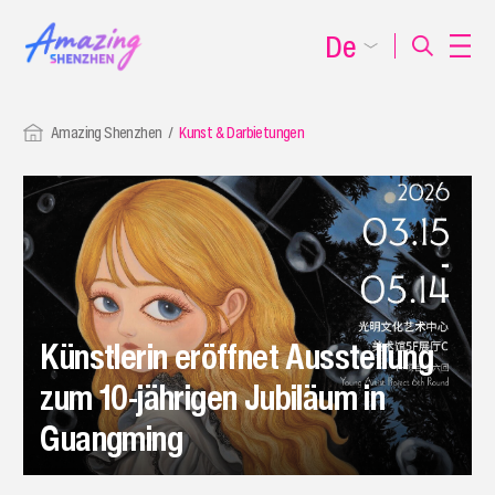
De
Amazing Shenzhen
Kunst & Darbietungen
Künstlerin eröffnet Ausstellung
zum 10-jährigen Jubiläum in
Guangming